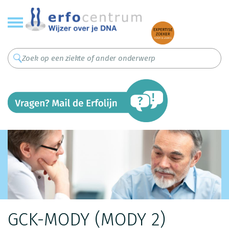
Overslaan
en
naar
de
inhoud
gaan
GCK-MODY (MODY 2)