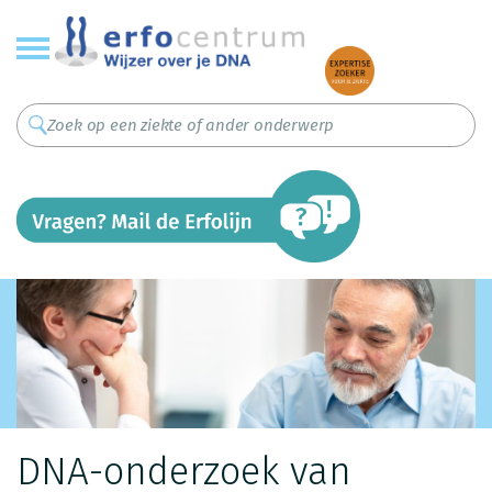
Overslaan
en
naar
de
inhoud
gaan
DNA-onderzoek van