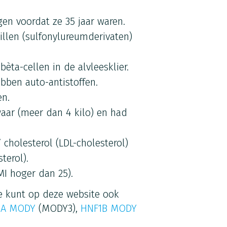
gen voordat ze 35 jaar waren.
illen (sulfonylureumderivaten)
èta-cellen in de alvleesklier.
ben auto-antistoffen.
en.
aar (meer dan 4 kilo) en had
cholesterol (LDL-cholesterol)
terol).
I hoger dan 25).
Je kunt op deze website ook
1A MODY
(MODY3),
HNF1B MODY