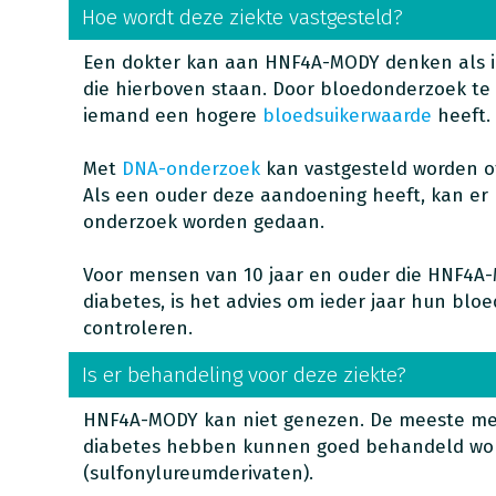
Hoe wordt deze ziekte vastgesteld?
Een dokter kan aan HNF4A-MODY denken als 
die hierboven staan. Door bloedonderzoek t
iemand een hogere
bloedsuikerwaarde
heeft.
Met
DNA-onderzoek
kan vastgesteld worden 
Als een ouder deze aandoening heeft, kan er b
onderzoek worden gedaan.
Voor mensen van 10 jaar en ouder die HNF4
diabetes, is het advies om ieder jaar hun blo
controleren.
Is er behandeling voor deze ziekte?
HNF4A-MODY kan niet genezen. De meeste m
diabetes hebben kunnen goed behandeld wor
(sulfonylureumderivaten).