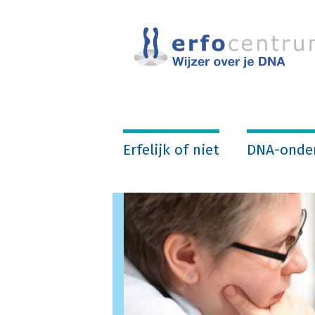
Overslaan
en
naar
de
inhoud
gaan
Erfelijk of niet
DNA-onde