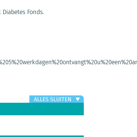
 Diabetes Fonds.
%205%20werkdagen%20ontvangt%20u%20een%20an
ALLES SLUITEN