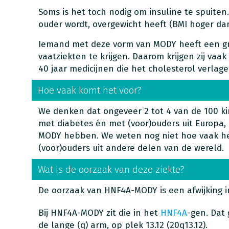
Soms is het toch nodig om insuline te spuite
ouder wordt, overgewicht heeft (BMI hoger dan 
Iemand met deze vorm van MODY heeft een gr
vaatziekten te krijgen. Daarom krijgen zij vaak
40 jaar medicijnen die het cholesterol verlage
Hoe vaak komt het voor?
We denken dat ongeveer 2 tot 4 van de 100 k
met diabetes én met (voor)ouders uit Europa, 
MODY hebben. We weten nog niet hoe vaak h
(voor)ouders uit andere delen van de wereld.
Wat is de oorzaak van deze ziekte?
De oorzaak van HNF4A-MODY is een afwijking 
Bij HNF4A-MODY zit die in het
HNF4A
-gen. Dat
de lange (q) arm, op plek 13.12 (
20q13.12
).