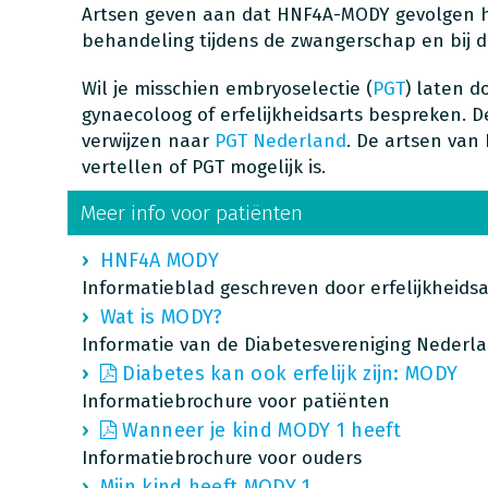
Artsen geven aan dat HNF4A-MODY gevolgen h
behandeling tijdens de zwangerschap en bij d
Wil je misschien embryoselectie (
PGT
) laten d
gynaecoloog of erfelijkheidsarts bespreken. D
verwijzen naar
PGT Nederland
. De artsen van
vertellen of PGT mogelijk is.
Meer info voor patiënten
HNF4A MODY
Informatieblad geschreven door erfelijkheids
Wat is MODY?
Informatie van de Diabetesvereniging Nederl
Diabetes kan ook erfelijk zijn: MODY
Informatiebrochure voor patiënten
Wanneer je kind MODY 1 heeft
Informatiebrochure voor ouders
Mijn kind heeft MODY 1