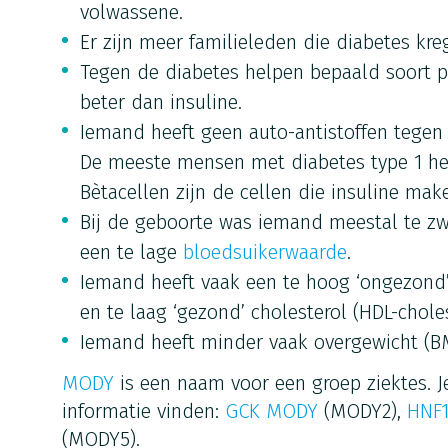
volwassene.
Er zijn meer familieleden die diabetes kre
Tegen de diabetes helpen bepaald soort p
beter dan insuline.
Iemand heeft geen auto-antistoffen tegen b
De meeste mensen met diabetes type 1 heb
Bètacellen zijn de cellen die insuline mak
Bij de geboorte was iemand meestal te zw
een te lage
bloedsuikerwaarde
.
Iemand heeft vaak een te hoog ‘ongezond’ 
en te laag ‘gezond’ cholesterol (HDL-choles
Iemand heeft minder vaak overgewicht (BM
MODY
is een naam voor een groep ziektes. 
informatie vinden:
GCK MODY
(MODY2),
HNF
(MODY5).