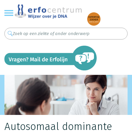
Overslaan
en
naar
de
inhoud
gaan
Autosomaal dominante