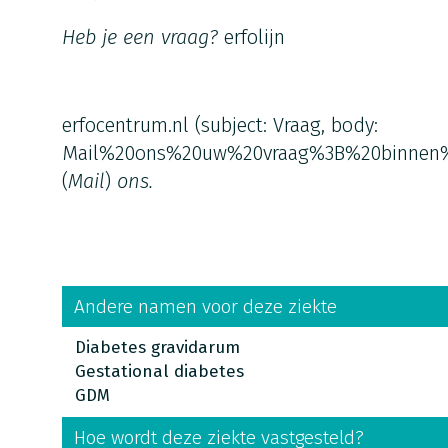
Heb je een vraag?
erfolijn
erfocentrum.nl
(subject: Vraag, body:
Mail%20ons%20uw%20vraag%3B%20binnen
(
Mail
)
ons.
Andere namen voor deze ziekte
Diabetes gravidarum
Gestational diabetes
GDM
Hoe wordt deze ziekte vastgesteld?