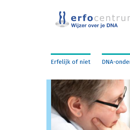
Overslaan
en
naar
de
inhoud
gaan
Erfelijk of niet
DNA-onde