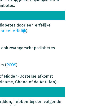
iabetes.
iabetes door een erfelijke
orieel erfelijk
).
p ook zwangerschapsdiabetes
om (
PCOS
)
e of Midden-Oosterse afkomst
uriname, Ghana of de Antillen).
adden, hebben bij een volgende