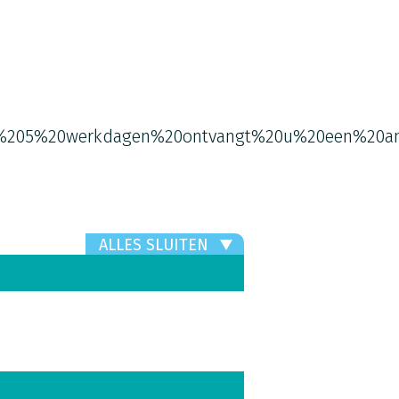
%205%20werkdagen%20ontvangt%20u%20een%20an
ALLES SLUITEN