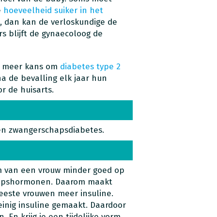
e
hoeveelheid suiker in het
, dan kan de verloskundige de
 blijft de gynaecoloog de
n meer kans om
diabetes type 2
na de bevalling elk jaar hun
r de huisarts.
en zwangerschapsdiabetes.
m van een vrouw minder goed op
hapshormonen. Daarom maakt
eeste vrouwen meer insuline.
einig insuline gemaakt. Daardoor
. En krijg je een tijdelijke vorm