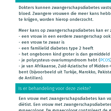
Dokters kunnen zwangerschapsdiabetes vasts
bloed. Zwangere vrouwen die meer kans heb
te krijgen, worden hierop onderzocht.
Meer kans op zwangerschapsdiabetes kan er zi
- een vrouw in een eerdere zwangerschap oo
- een vrouw te zwaar is
- een familielid diabetes type 2 heeft
- het ongeboren kind groter is dan gemiddeld
- je polycysteus-ovariumsyndroom hebt (
PCOS
- je van Afrikaanse, Zuid-Aziatische of Midde
bent (bijvoorbeeld uit Turkije, Marokko, Pakis
de Antillen).
Is er behandeling voor deze ziekte?
Een vrouw met zwangerschapsdiabetes kan vo
diëtist. Een vrouw met zwangerschapsdiabete
gynaecoloog. De gynaecoloog controleert de 