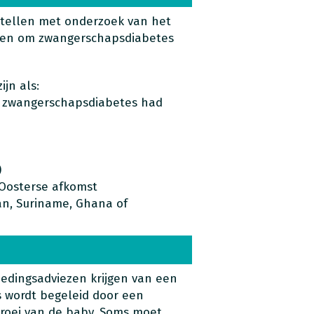
tellen met onderzoek van het
ben om zwangerschapsdiabetes
jn als:
k zwangerschapsdiabetes had
)
n-Oosterse afkomst
tan, Suriname, Ghana of
edingsadviezen krijgen van een
s wordt begeleid door een
groei van de baby. Soms moet