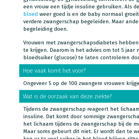
een vrouw een tijdje insuline gebruiken. Als d
bloed
weer goed is en de baby normaal groeit
verdere zwangerschap begeleiden. Maar anders
begeleiding doen.
Vrouwen met zwangerschapsdiabetes hebbe
te krijgen. Daarom is het advies om tot 5 jaar 
bloedsuiker (glucose) te laten controleren doo
Hoe vaak komt het voor?
Ongeveer 5 op de 100 zwangere vrouwen krijg
Wat is de oorzaak van deze ziekte?
Tijdens de zwangerschap reageert het lichaa
insuline. Dat komt door sommige zwangersc
het lichaam tijdens de zwangerschap bij de m
Maar soms gebeurt dit niet. Er wordt dan te w
kan er te veel suiker in het bloed blijven zitten