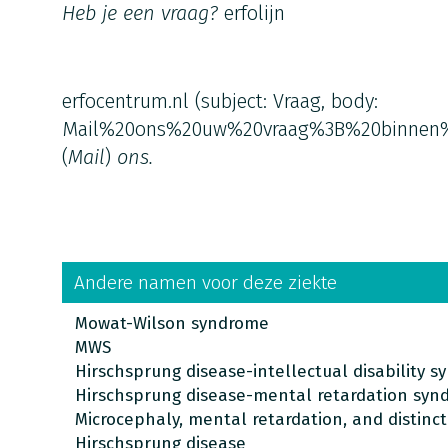
Heb je een vraag?
erfolijn
erfocentrum.nl
(subject: Vraag, body:
Mail%20ons%20uw%20vraag%3B%20binnen
(
Mail
)
ons.
Andere namen voor deze ziekte
Mowat-Wilson syndrome
MWS
Hirschsprung disease-intellectual disability 
Hirschsprung disease-mental retardation syn
Microcephaly, mental retardation, and distinct 
Hirschsprung disease