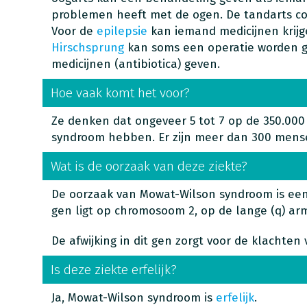
problemen heeft met de ogen. De tandarts con
Voor de
epilepsie
kan iemand medicijnen krijg
Hirschsprung
kan soms een operatie worden ged
medicijnen (antibiotica) geven.
Hoe vaak komt het voor?
Ze denken dat ongeveer 5 tot 7 op de 350.0
syndroom hebben. Er zijn meer dan 300 mens
Wat is de oorzaak van deze ziekte?
De oorzaak van Mowat-Wilson syndroom is een 
gen ligt op chromosoom 2, op de lange (q) arm 
De afwijking in dit gen zorgt voor de klachte
Is deze ziekte erfelijk?
Ja, Mowat-Wilson syndroom is
erfelijk
.