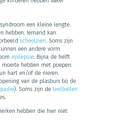
nge kinderen hebben vaker
yndroom een kleine lengte.
en hebben. Iemand kan
oorbeeld
scheel
z
ien
. Soms zijn
 kunnen een andere vorm
droom
epilepsie
. Bijna de helft
je moeite hebben met poepen.
 hart en/of de nieren.
 opening van de plasbuis bij de
padie
). Soms zijn de
teelballen
es.
rken hebben die hier niet