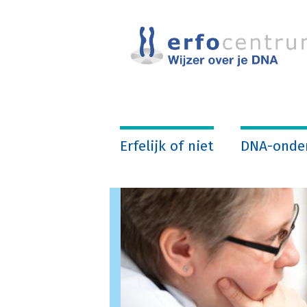
Overslaan
en
naar
de
inhoud
gaan
Erfelijk of niet
DNA-onde