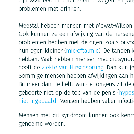
zijn vaak laat met het leren bewegen. En jo
problemen met drinken.
Meestal hebben mensen met Mowat-Wilson s
Ook kunnen ze een afwijking van de hersen
problemen hebben met de ogen; zoals bijv
hun ogen kleiner (
microftalmie
). De tanden
hebben. Vaak hebben mensen met dit syn
heeft de
ziekte van Hirschsprung
. Dan kun 
Sommige mensen hebben afwijkingen aan hun
Bij meer dan de helft van de jongens zit de
geboorte niet op de top van de penis (
hypos
niet ingedaald
. Mensen hebben vaker infecti
Mensen met dit syndroom kunnen ook kenme
genoemd worden.