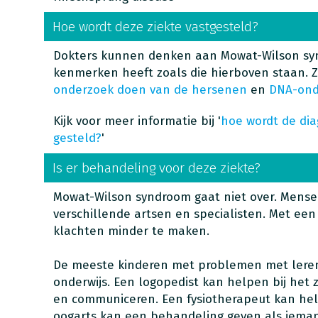
Hoe wordt deze ziekte vastgesteld?
Dokters kunnen denken aan Mowat-Wilson sy
kenmerken heeft zoals die hierboven staan. 
onderzoek doen van de hersenen
en
DNA-ond
Kijk voor meer informatie bij '
hoe wordt de di
gesteld?
'
Is er behandeling voor deze ziekte?
Mowat-Wilson syndroom gaat niet over. Mense
verschillende artsen en specialisten. Met ee
klachten minder te maken.
De meeste kinderen met problemen met leren
onderwijs. Een logopedist kan helpen bij het 
en communiceren. Een fysiotherapeut kan hel
oogarts kan een behandeling geven als iem