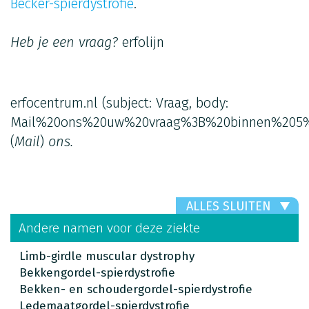
Becker-spierdystrofie
.
Heb je een vraag?
erfolijn
erfocentrum.nl
(subject: Vraag, body:
Mail%20ons%20uw%20vraag%3B%20binnen%205%
(
Mail
)
ons.
ALLES SLUITEN
Andere namen voor deze ziekte
Limb-girdle muscular dystrophy
Bekkengordel-spierdystrofie
Bekken- en schoudergordel-spierdystrofie
Ledemaatgordel-spierdystrofie