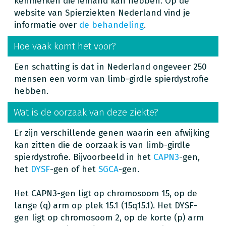
kenmerken die iemand kan hebben. Op de
website van Spierziekten Nederland vind je
informatie over
de behandeling
.
Hoe vaak komt het voor?
Een schatting is dat in Nederland ongeveer 250
mensen een vorm van limb-girdle spierdystrofie
hebben.
Wat is de oorzaak van deze ziekte?
Er zijn verschillende genen waarin een afwijking
kan zitten die de oorzaak is van limb-girdle
spierdystrofie. Bijvoorbeeld in het
CAPN3
-gen,
het
DYSF
-gen of het
SGCA
-gen.
Het CAPN3-gen ligt op chromosoom 15, op de
lange (q) arm op plek 15.1 (15q15.1). Het DYSF-
gen ligt op chromosoom 2, op de korte (p) arm