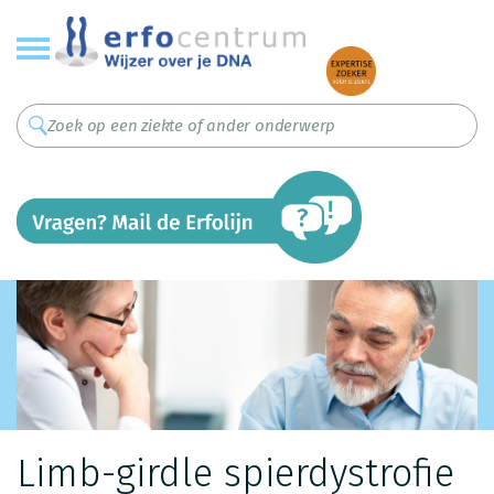
Overslaan
en
naar
de
inhoud
gaan
Limb-girdle spierdystrofie