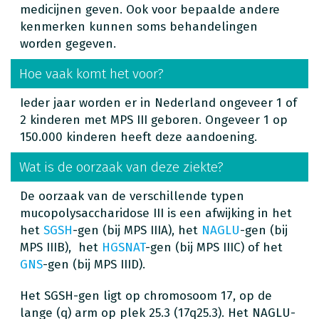
medicijnen geven. Ook voor bepaalde andere
kenmerken kunnen soms behandelingen
worden gegeven.
Hoe vaak komt het voor?
Ieder jaar worden er in Nederland ongeveer 1 of
2 kinderen met MPS III geboren. Ongeveer 1 op
150.000 kinderen heeft deze aandoening.
Wat is de oorzaak van deze ziekte?
De oorzaak van de verschillende typen
mucopolysaccharidose III is een afwijking in het
het
SGSH
-gen (bij MPS IIIA), het
NAGLU
-gen (bij
MPS IIIB), het
HGSNAT
-gen (bij MPS IIIC) of het
GNS
-gen (bij MPS IIID).
Het SGSH-gen ligt op chromosoom 17, op de
lange (q) arm op plek 25.3 (17q25.3). Het NAGLU-