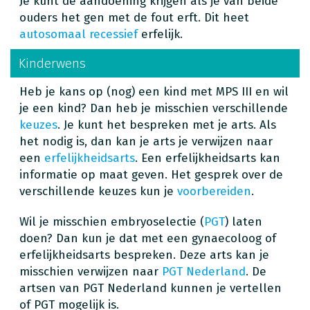
Je kunt de aandoening krijgen als je van beide
ouders het gen met de fout erft. Dit heet
autosomaal recessief
erfelijk.
Kinderwens
Heb je kans op (nog) een kind met MPS III en wil
je een kind? Dan heb je misschien verschillende
keuzes
. Je kunt het bespreken met je arts. Als
het nodig is, dan kan je arts je verwijzen naar
een
erfelijkheidsarts
. Een erfelijkheidsarts kan
informatie op maat geven. Het gesprek over de
verschillende keuzes kun je
voorbereiden
.
Wil je misschien embryoselectie (
PGT
) laten
doen? Dan kun je dat met een gynaecoloog of
erfelijkheidsarts bespreken. Deze arts kan je
misschien verwijzen naar
PGT Nederland
. De
artsen van PGT Nederland kunnen je vertellen
of PGT mogelijk is.