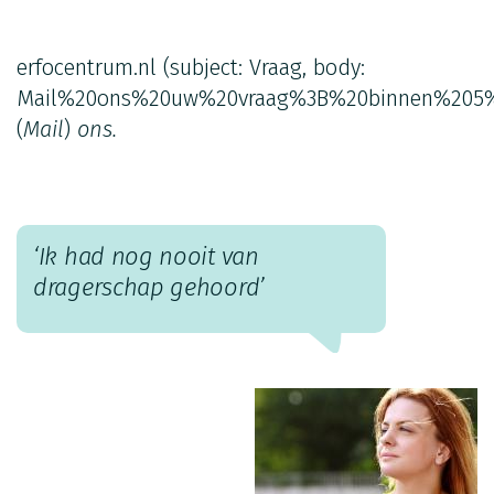
erfocentrum.nl
(subject: Vraag, body:
Mail%20ons%20uw%20vraag%3B%20binnen%205%
(
Mail
)
ons.
‘Ik had nog nooit van
dragerschap gehoord’