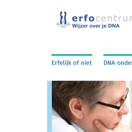
Overslaan
en
naar
de
inhoud
gaan
Erfelijk of niet
DNA-onde