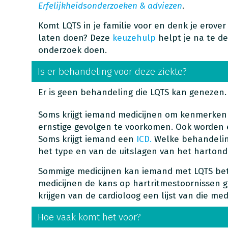
Erfelijkheidsonderzoeken & adviezen
.
Komt LQTS in je familie voor en denk je erove
laten doen? Deze
keuzehulp
helpt je na te d
onderzoek doen.
Is er behandeling voor deze ziekte?
Er is geen behandeling die LQTS kan genezen.
Soms krijgt iemand medicijnen om kenmerke
ernstige gevolgen te voorkomen. Ook worden e
Soms krijgt iemand een
ICD.
Welke behandeling
het type en van de uitslagen van het hartond
Sommige medicijnen kan iemand met LQTS bet
medicijnen de kans op hartritmestoornissen
krijgen van de cardioloog een lijst van die med
Hoe vaak komt het voor?