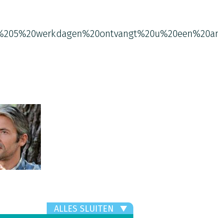
%205%20werkdagen%20ontvangt%20u%20een%20an
ALLES SLUITEN