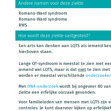
Andere namen voor deze ziekte
Romano-Ward syndroom
Romano-Ward syndrome
RWS
Hoe wordt deze ziekte vastgesteld?
Een arts kan denken aan LQTS als iemand ken
hierboven staan.
Lange QT-syndroom is meestal te zien met e
iemand wel LQTS, maar is dat
niet
te zien met
worden er meestal verschillende
onderzoeken
Met
DNA-onderzoek
wordt bij ongeveer 80 va
ziekte een erfelijke oorzaak gevonden.
Voor familieleden van mensen met LQTS zijn 
controles. Je kunt daarvoor kijken op erfelijke