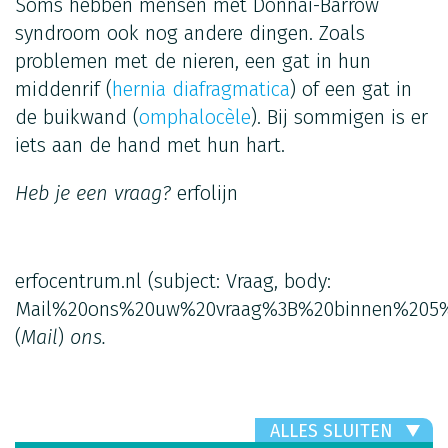
Soms hebben mensen met Donnai-Barrow
syndroom ook nog andere dingen. Zoals
problemen met de nieren, een gat in hun
middenrif (
hernia diafragmatica
) of een gat in
de buikwand (
omphalocèle
). Bij sommigen is er
iets aan de hand met hun hart.
Heb je een vraag?
erfolijn
erfocentrum.nl
(subject: Vraag, body:
Mail%20ons%20uw%20vraag%3B%20binnen%205%
(
Mail
)
ons.
ALLES SLUITEN