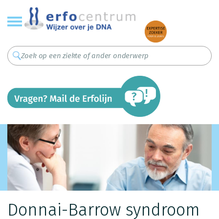
Overslaan
en
naar
de
inhoud
gaan
Donnai-Barrow syndroom