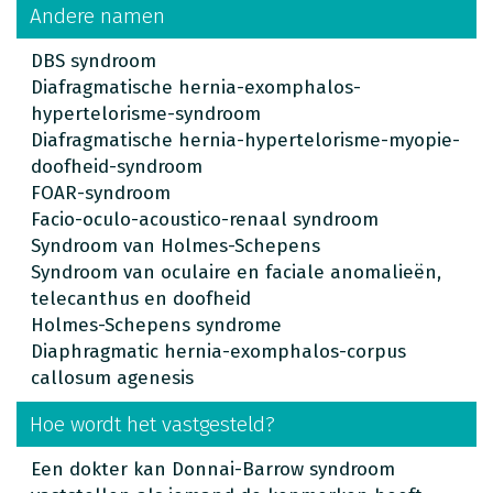
Andere namen
DBS syndroom
Diafragmatische hernia-exomphalos-
hypertelorisme-syndroom
Diafragmatische hernia-hypertelorisme-myopie-
doofheid-syndroom
FOAR-syndroom
Facio-oculo-acoustico-renaal syndroom
Syndroom van Holmes-Schepens
Syndroom van oculaire en faciale anomalieën,
telecanthus en doofheid
Holmes-Schepens syndrome
Diaphragmatic hernia-exomphalos-corpus
callosum agenesis
Hoe wordt het vastgesteld?
Een dokter kan Donnai-Barrow syndroom