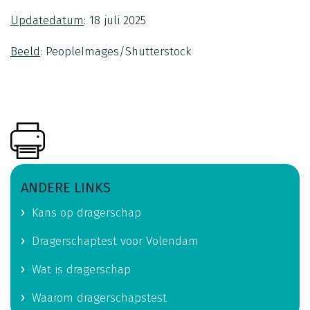
Updatedatum
: 18 juli 2025
Beeld
: PeopleImages/Shutterstock
ANDERE LINKS
Kans op dragerschap
Dragerschaptest voor Volendam
Wat is dragerschap
Waarom dragerschapstest