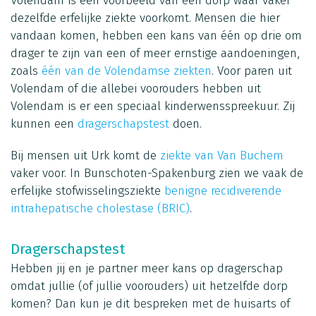
Volendam is een voorbeeld van een dorp waar vaker
dezelfde erfelijke ziekte voorkomt. Mensen die hier
vandaan komen, hebben een kans van één op drie om
drager te zijn van een of meer ernstige aandoeningen,
zoals
één van de Volendamse ziekten
. Voor paren uit
Volendam of die allebei voorouders hebben uit
Volendam is er een speciaal kinderwensspreekuur. Zij
kunnen een
dragerschapstest
doen.
Bij mensen uit Urk komt de
ziekte van Van Buchem
vaker voor. In Bunschoten-Spakenburg zien we vaak de
erfelijke stofwisselingsziekte
benign
e
recidiverende
intrahepatische cholestase (BRIC)
.
Dragerschapstest
Hebben jij en je partner meer kans op dragerschap
omdat jullie (of jullie voorouders) uit hetzelfde dorp
komen? Dan kun je dit bespreken met de huisarts of