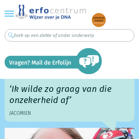
Overslaan
en
naar
de
inhoud
gaan
‘Ik wilde zo graag van die
onzekerheid af’
JACOMIEN