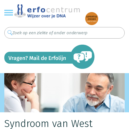
Overslaan
en
naar
de
inhoud
gaan
Syndroom van West