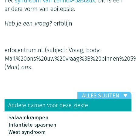
het
syndroom van Lennox-Gastaux
. Dit is een
andere vorm van epilepsie.
Heb je een vraag?
erfolijn
erfocentrum.nl
(subject: Vraag, body:
Mail%20ons%20uw%20vraag%3B%20binnen%205%
(
Mail
)
ons.
ALLES SLUITEN
Andere namen voor deze ziekte
Salaamkrampen
Infantiele spasmen
West syndroom