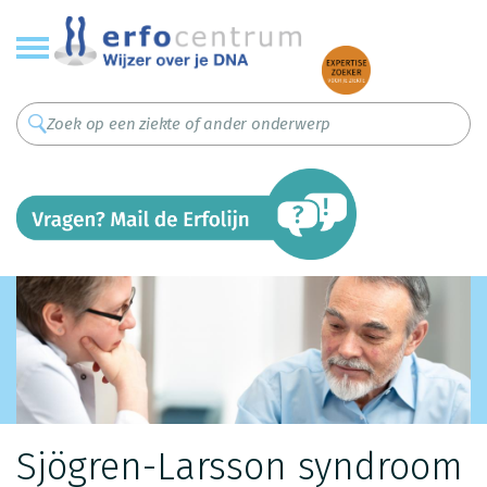
Overslaan
en
naar
de
inhoud
gaan
Sjögren-Larsson syndroom