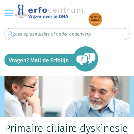
Overslaan
en
naar
de
inhoud
gaan
Primaire ciliaire dyskinesie