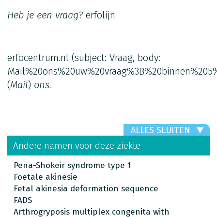
Heb je een vraag?
erfolijn
erfocentrum.nl
(subject: Vraag, body:
Mail%20ons%20uw%20vraag%3B%20binnen%205%
(
Mail
)
ons.
ALLES SLUITEN
Andere namen voor deze ziekte
Pena-Shokeir syndrome type 1
Foetale akinesie
Fetal akinesia deformation sequence
FADS
Arthrogryposis multiplex congenita with