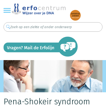
Overslaan
en
naar
de
inhoud
gaan
Pena-Shokeir syndroom