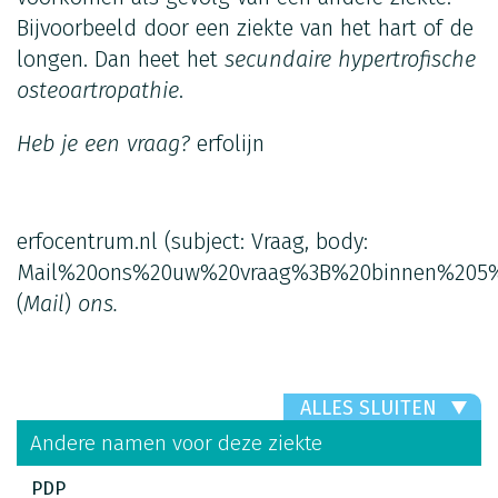
Bijvoorbeeld door een ziekte van het hart of de
longen. Dan heet het
secundaire hypertrofische
osteoartropathie
.
Heb je een vraag?
erfolijn
erfocentrum.nl
(subject: Vraag, body:
Mail%20ons%20uw%20vraag%3B%20binnen%205%
(
Mail
)
ons.
ALLES SLUITEN
Andere namen voor deze ziekte
PDP