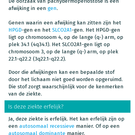
De oorzaak van pachydermoperiostose is een
afwijking in een
gen
.
Genen waarin een afwijking kan zitten zijn het
HPGD
-gen en het
SLCO2A1
-gen. Het HPGD-gen
ligt op chromosoom 4, op de lange (q-) arm, op
plek 34.1 (4q34.1). Het SLCO2A1-gen ligt op
chromosoom 3, op de lange (q-) arm, op plek
22.1-q22.2 (3q22.1-q22.2).
Door die afwijkingen kan een bepaalde stof
door het lichaam niet goed worden opgeruimd.
Die stof zorgt waarschijnlijk voor de kenmerken
van de ziekte.
Is deze ziekte erfelijk?
Ja, deze ziekte is erfelijk. Het kan erfelijk zijn op
een
autosomaal recessieve
manier. Of op een
autosomaal dominante
manier.