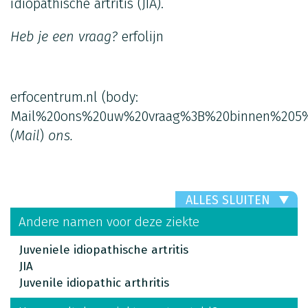
idiopathische artritis (JIA).
Heb je een vraag?
erfolijn
erfocentrum.nl
(body:
Mail%20ons%20uw%20vraag%3B%20binnen%205%
(
Mail
)
ons.
ALLES SLUITEN
Andere namen voor deze ziekte
Juveniele idiopathische artritis
JIA
Juvenile idiopathic arthritis