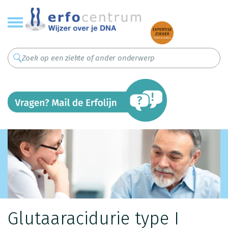
Overslaan
en
naar
de
inhoud
gaan
Glutaaracidurie type I