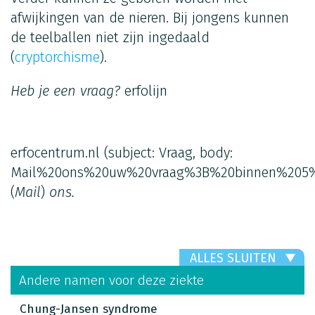
afwijkingen van de nieren. Bij jongens kunnen
de teelballen niet zijn ingedaald
(
cryptorchisme
).
Heb je een vraag?
erfolijn
erfocentrum.nl
(subject: Vraag, body:
Mail%20ons%20uw%20vraag%3B%20binnen%205%
(
Mail
)
ons.
ALLES SLUITEN
Andere namen voor deze ziekte
Chung-Jansen syndrome