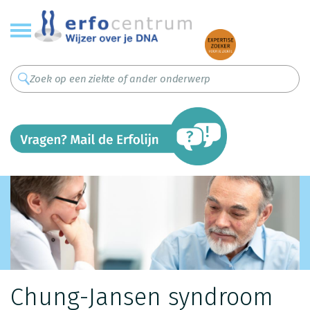
Overslaan
en
naar
de
inhoud
gaan
Chung-Jansen syndroom