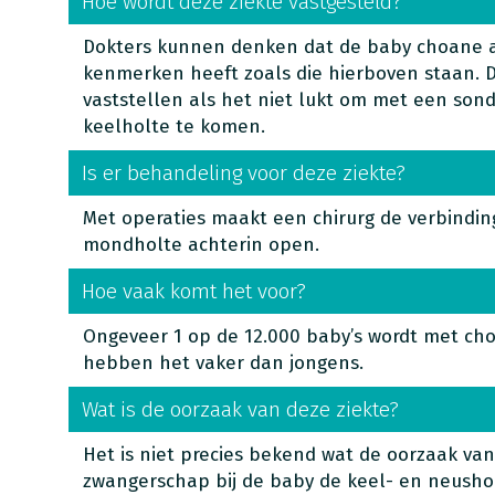
Hoe wordt deze ziekte vastgesteld?
Dokters kunnen denken dat de baby choane at
kenmerken heeft zoals die hierboven staan.
vaststellen als het niet lukt om met een son
keelholte te komen.
Is er behandeling voor deze ziekte?
Met operaties maakt een chirurg de verbindin
mondholte achterin open.
Hoe vaak komt het voor?
Ongeveer 1 op de 12.000 baby’s wordt met cho
hebben het vaker dan jongens.
Wat is de oorzaak van deze ziekte?
Het is niet precies bekend wat de oorzaak van 
zwangerschap bij de baby de keel- en neusholt