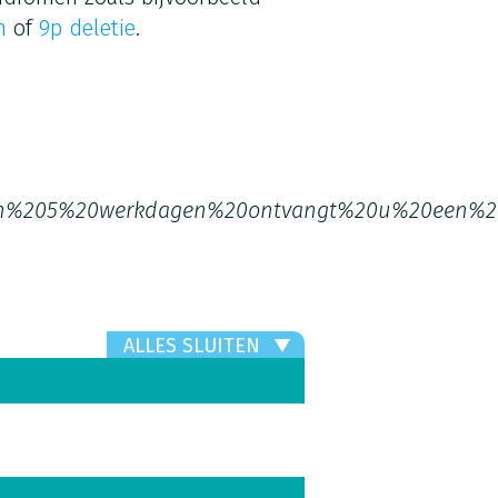
m
of
9p deletie
.
n%205%20werkdagen%20ontvangt%20u%20een%2
ALLES SLUITEN