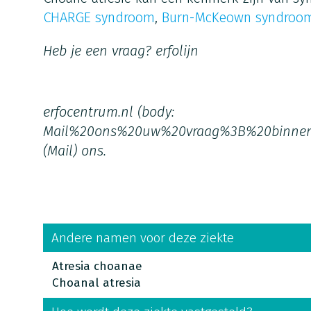
CHARGE syndroom
,
Burn-McKeown syndroo
Heb je een vraag?
erfolijn
erfocentrum.nl
(body:
Mail%20ons%20uw%20vraag%3B%20binne
(Mail)
ons.
Andere namen voor deze ziekte
Atresia choanae
Choanal atresia