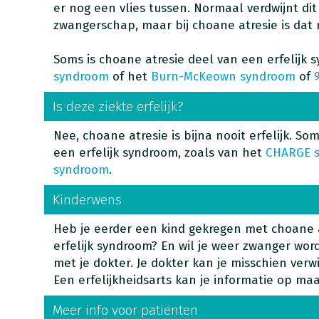
er nog een vlies tussen. Normaal verdwijnt dit
zwangerschap, maar bij choane atresie is dat 
Soms is choane atresie deel van een erfelijk 
syndroom
of het
Burn-McKeown syndroom
of
Is deze ziekte erfelijk?
Nee, choane atresie is bijna nooit erfelijk. So
een erfelijk syndroom, zoals van het
CHARGE 
syndroom
.
Kinderwens
Heb je eerder een kind gekregen met choane a
erfelijk syndroom? En wil je weer zwanger wor
met je dokter. Je dokter kan je misschien ver
Een erfelijkheidsarts kan je informatie op ma
Meer info voor patiënten