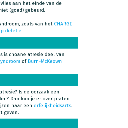
 vlies aan het einde van de
niet (goed) gebeurd.
syndroom, zoals van het
CHARGE
9p deletie
.
ms is choane atresie deel van
syndroom
of
Burn-McKeown
tresie? Is de oorzaak een
den? Dan kun je er over praten
wijzen naar een
erfelijkheidsarts
.
at geven.