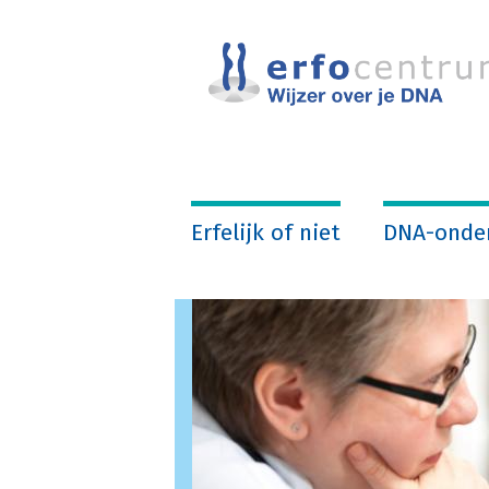
Overslaan
en
naar
de
inhoud
gaan
Erfelijk of niet
DNA-onde