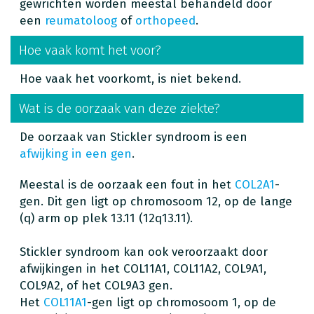
gewrichten worden meestal behandeld door
een
reumatoloog
of
orthopeed
.
Hoe vaak komt het voor?
Hoe vaak het voorkomt, is niet bekend.
Wat is de oorzaak van deze ziekte?
De oorzaak van Stickler syndroom is een
afwijking in een gen
.
Meestal is de oorzaak een fout in het
COL2A1
-
gen. Dit gen ligt op chromosoom 12, op de lange
(q) arm op plek 13.11 (12q13.11).
Stickler syndroom kan ook veroorzaakt door
afwijkingen in het COL11A1, COL11A2, COL9A1,
COL9A2, of het COL9A3 gen.
Het
COL11A1
-gen ligt op chromosoom 1, op de