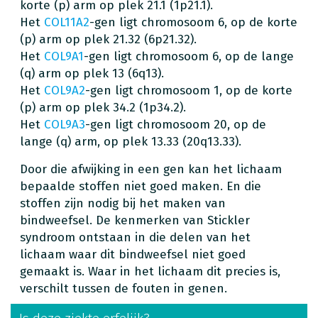
korte (p) arm op plek 21.1 (1p21.1).
Het
COL11A2
-gen ligt chromosoom 6, op de korte
(p) arm op plek 21.32 (6p21.32).
Het
COL9A1
-gen ligt chromosoom 6, op de lange
(q) arm op plek 13 (6q13).
Het
COL9A2
-gen ligt chromosoom 1, op de korte
(p) arm op plek 34.2 (1p34.2).
Het
COL9A3
-gen ligt chromosoom 20, op de
lange (q) arm, op plek 13.33 (20q13.33).
Door die afwijking in een gen kan het lichaam
bepaalde stoffen niet goed maken. En die
stoffen zijn nodig bij het maken van
bindweefsel. De kenmerken van Stickler
syndroom ontstaan in die delen van het
lichaam waar dit bindweefsel niet goed
gemaakt is. Waar in het lichaam dit precies is,
verschilt tussen de fouten in genen.