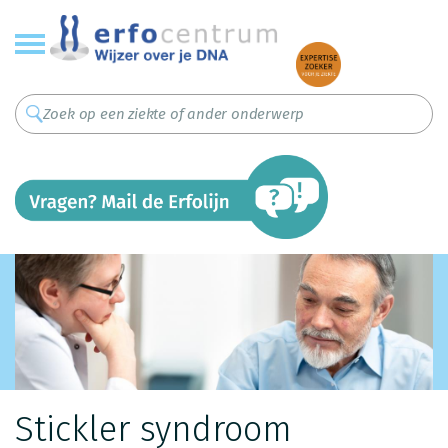
Overslaan
en
naar
de
inhoud
gaan
Stickler syndroom