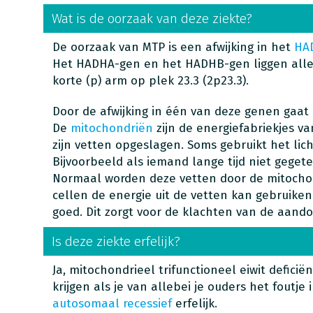
Wat is de oorzaak van deze ziekte?
De oorzaak van MTP is een afwijking in het
HA
Het HADHA-gen en het HADHB-gen liggen alle
korte (p) arm op plek 23.3 (2p23.3).
Door de afwijking in één van deze genen gaat 
De
mitochondriën
zijn de energiefabriekjes va
zijn vetten opgeslagen. Soms gebruikt het lic
Bijvoorbeeld als iemand lange tijd niet gegete
Normaal worden deze vetten door de mitocho
cellen de energie uit de vetten kan gebruiken.
goed. Dit zorgt voor de klachten van de aando
Is deze ziekte erfelijk?
Ja, mitochondrieel trifunctioneel eiwit deficiënt
krijgen als je van allebei je ouders het foutje 
autosomaal recessief
erfelijk.