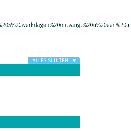
%205%20werkdagen%20ontvangt%20u%20een%20an
ALLES SLUITEN