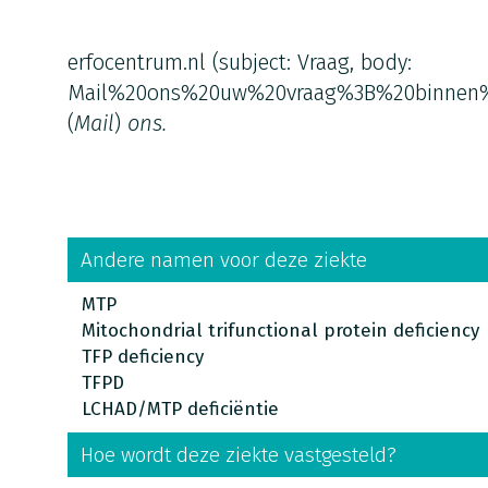
erfocentrum.nl
(subject: Vraag, body:
Mail%20ons%20uw%20vraag%3B%20binnen
(
Mail
)
ons.
Andere namen voor deze ziekte
MTP
Mitochondrial trifunctional protein deficiency
TFP deficiency
TFPD
LCHAD/MTP deficiëntie
Hoe wordt deze ziekte vastgesteld?