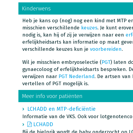
Kinderwens
Heb je kans op (nog) nog een kind met MTP en
misschien verschillende
keuzes
. Je kunt erove
nodig is, kan hij of zij je verwijzen naar een
erf
erfelijkheidsarts kan informatie op maat geve
verschillende keuzes kun je
voorbereiden
.
Wil je misschien embryoselectie (
PGT
) laten d
gynaecoloog of erfelijkheidsarts bespreken. D
verwijzen naar
PGT Nederland
. De artsen van
vertellen of PGT mogelijk is.
Meer info voor patiënten
LCHADD en MTP-deficiëntie
Informatie van de VKS. Ook voor lotgenotenco
LCHADD
Bij de hielprik wordt de baby onderzocht op L