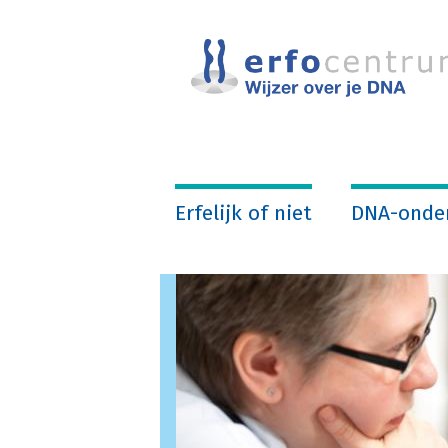
Overslaan
en
naar
de
inhoud
gaan
Erfelijk of niet
DNA-onde