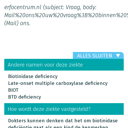
erfocentrum.nl
(subject: Vraag, body:
Mail%20ons%20uw%20vraag%3B%20binnen%20
(Mail)
ons.
ALLES SLUITEN
Andere namen voor deze ziekte
Biotinidase deficiency
Late-onset multiple carboxylase deficiency
BIOT
BTD deficiency
Hoe wordt deze ziekte vastgesteld?
Dokters kunnen denken dat het om biotinidase
deficiëntie gaat als een kind de kenmerken