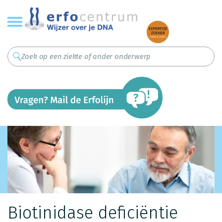
Overslaan
en
naar
de
inhoud
gaan
Biotinidase deficiëntie