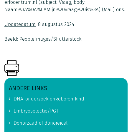
erfocentrum.nl
(subject: Vraag, body:
Naam%3A%0A%0AMijn%20vraag%20is%3A)
(Mail)
ons.
Updatedatum
: 8 augustus 2024
Beeld
: PeopleImages/Shutterstock
ANDERE LINKS
DNA-onderzoek ongeboren kind
Embryoselectie/PGT
Donorzaad of donoreicel