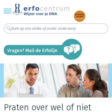
Overslaan
en
naar
de
inhoud
gaan
Praten over wel of niet