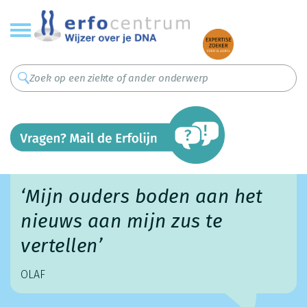
Overslaan
en
naar
de
inhoud
gaan
‘Mijn ouders boden aan het
nieuws aan mijn zus te
vertellen’
OLAF