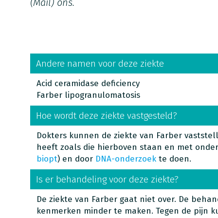
(Mail)
ons.
Andere namen voor deze ziekte
Acid ceramidase deficiency
Farber lipogranulomatosis
Hoe wordt deze ziekte vastgesteld?
Dokters kunnen de ziekte van Farber vastste
heeft zoals die hierboven staan en met onder
biopt
) en door
DNA-onderzoek
te doen.
Is er behandeling voor deze ziekte?
De ziekte van Farber gaat niet over. De beha
kenmerken minder te maken. Tegen de pijn k