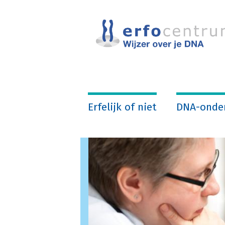
Overslaan
en
naar
de
inhoud
gaan
Erfelijk of niet
DNA-onde