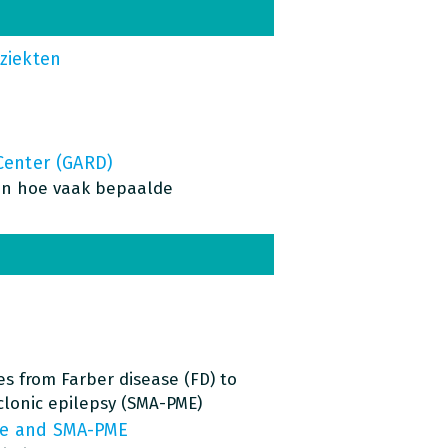
ziekten
Center (GARD)
van hoe vaak bepaalde
ges from
Farber disease
(FD) to
clonic epilepsy (SMA-PME)
ase and SMA-PME