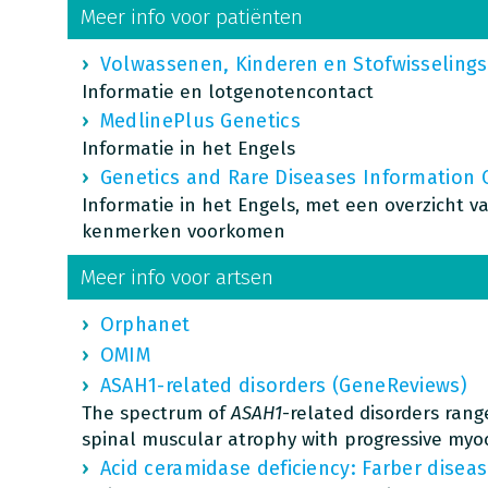
Meer info voor patiënten
Volwassenen, Kinderen en Stofwisselings
Informatie en lotgenotencontact
MedlinePlus Genetics
Informatie in het Engels
Genetics and Rare Diseases Information 
Informatie in het Engels, met een overzicht 
kenmerken voorkomen
Meer info voor artsen
Orphanet
OMIM
ASAH1-related disorders (GeneReviews)
The spectrum of
ASAH1
-related disorders ran
spinal muscular atrophy with progressive myo
Acid ceramidase deficiency: Farber dise