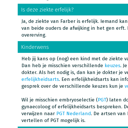
Is deze ziekte erfelijk?
Ja, de ziekte van Farber is erfelijk. Iemand kan d
van beide ouders de afwijking in het gen erft.
overerving.
Kinderwens
Heb jij kans op (nog) een kind met de ziekte v
Dan heb je misschien verschillende
keuzes
. J
dokter. Als het nodig is, dan kan je dokter je 
erfelijkheidsarts
. Een erfelijkheidsarts kan i
gesprek over de verschillende keuzes kun je
v
Wil je misschien embryoselectie (
PGT
) laten d
gynaecoloog of erfelijkheidsarts bespreken. D
verwijzen naar
PGT Nederland
. De artsen van
vertellen of PGT mogelijk is.