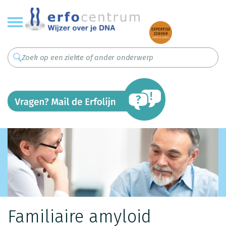
Overslaan
en
naar
de
inhoud
gaan
Familiaire amyloid