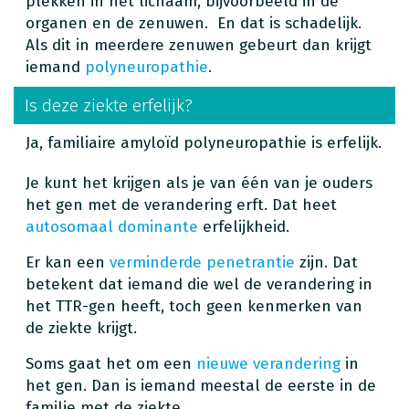
plekken in het lichaam, bijvoorbeeld in de
organen en de zenuwen. En dat is schadelijk.
Als dit in meerdere zenuwen gebeurt dan krijgt
iemand
polyneuropathie
.
Is deze ziekte erfelijk?
Ja, familiaire amyloïd polyneuropathie is erfelijk.
Je kunt het krijgen als je van één van je ouders
het gen met de verandering erft. Dat heet
autosomaal dominante
erfelijkheid.
Er kan een
verminderde penetrantie
zijn. Dat
betekent dat iemand die wel de verandering in
het TTR-gen heeft, toch geen kenmerken van
de ziekte krijgt.
Soms gaat het om een
nieuwe verandering
in
het gen. Dan is iemand meestal de eerste in de
familie met de ziekte.