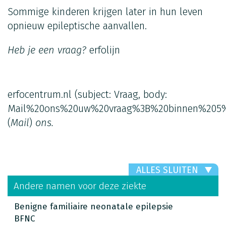
Sommige kinderen krijgen later in hun leven
opnieuw epileptische aanvallen.
Heb je een vraag?
erfolijn
erfocentrum.nl
(subject: Vraag, body:
Mail%20ons%20uw%20vraag%3B%20binnen%205%
(
Mail
)
ons.
ALLES SLUITEN
Andere namen voor deze ziekte
Benigne familiaire neonatale epilepsie
BFNC