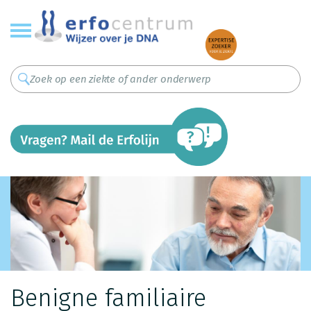
Overslaan
en
naar
de
inhoud
gaan
Benigne familiaire