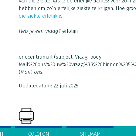
van die ziekte. Als je de erfelijke aanleg voor zo’n
hebben om zo’n erfelijke ziekte te krijgen. Hoe gro
die ziekte erfelijk is
.
Heb je een vraag?
erfolijn
erfocentrum.nl
(subject: Vraag, body:
Mail%20ons%20uw%20vraag%3B%20binnen%205%2
(
Mail
)
ons.
Updatedatum
: 22 juli 2025
HT
COLOFON
SITEMAP