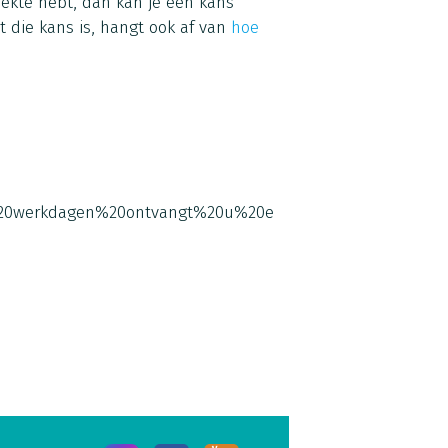
 ziekte hebt, dan kan je een kans
ot die kans is, hangt ook af van
hoe
0werkdagen%20ontvangt%20u%20een%20antwoord.%20%