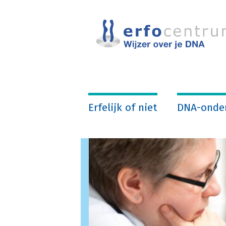
Overslaan
en
naar
de
inhoud
gaan
Erfelijk of niet
DNA-onde