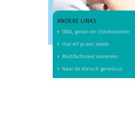
ANDERE LINKS
DNA, genen en chromosomen
Hoe erf je een ziekte
Multifactorieel overerven
Naar de klinisch geneticus