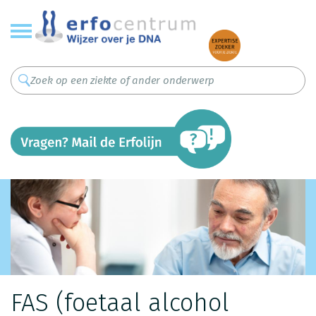
Overslaan
en
naar
de
inhoud
gaan
FAS (foetaal alcohol