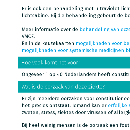
Er is ook een behandeling met ultraviolet lic
lichtcabine. Bij die behandeling gebeurt de be
Meer informatie over de
behandeling van ec
VMCE.
En in de keuzekaarten
mogelijkheden voor be
mogelijkheden voor systemische medicijnen bi
Hoe vaak komt het voor?
Ongeveer 1 op 40 Nederlanders heeft constit
Wat is de oorzaak van deze ziekte?
Er zijn meerdere oorzaken voor constitutione
het precies ontstaat. Iemand kan er
erfelijke
zweten, stress, ziektes door virussen of alle
Bij heel weinig mensen is de oorzaak een fout