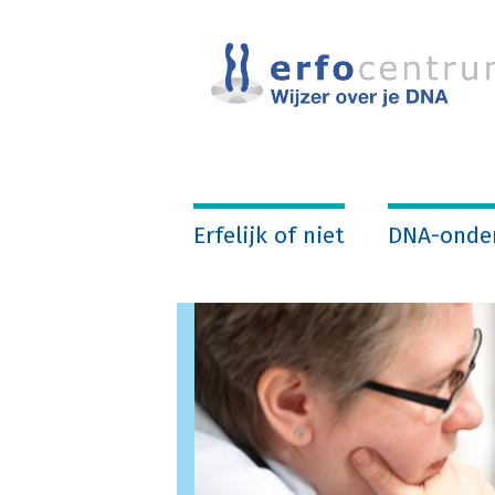
Overslaan
en
naar
de
inhoud
gaan
Erfelijk of niet
DNA-onde