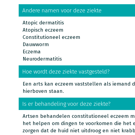
Andere namen voor deze ziekte
Atopic dermatitis
Atopisch eczeem
Constitutioneel eczeem
Dauwworm
Eczema
Neurodermatitis
Hoe wordt deze ziekte vastgesteld?
Een arts kan eczeem vaststellen als iemand 
hierboven staan.
Is er behandeling voor deze ziekte?
Artsen behandelen constitutioneel eczeem me
het helpen om dingen te voorkomen die het 
zorgen dat de huid niet uitdroog en niet krab