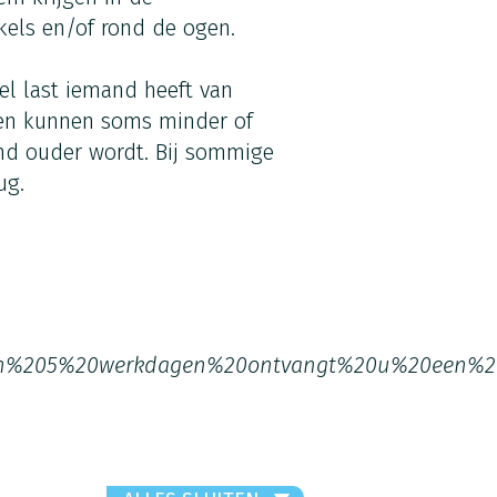
nkels en/of rond de ogen.
el last iemand heeft van
ken kunnen soms minder of
nd ouder wordt. Bij sommige
ug.
n%205%20werkdagen%20ontvangt%20u%20een%20