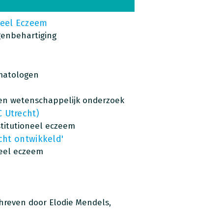
neel Eczeem
genbehartiging
matologen
 en wetenschappelijk onderzoek
 Utrecht)
titutioneel eczeem
cht ontwikkeld'
neel eczeem
chreven door Elodie Mendels,