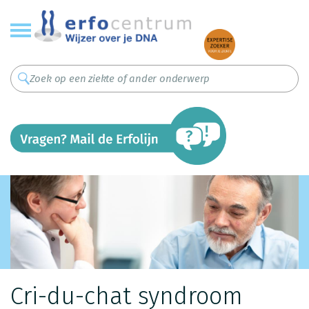
Overslaan
en
naar
de
inhoud
gaan
Cri-du-chat syndroom