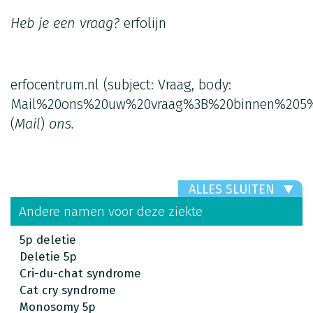
Heb je een vraag?
erfolijn
erfocentrum.nl
(subject: Vraag, body:
Mail%20ons%20uw%20vraag%3B%20binnen%205%
(
Mail
)
ons.
ALLES SLUITEN
Andere namen voor deze ziekte
5p deletie
Deletie 5p
Cri-du-chat syndrome
Cat cry syndrome
Monosomy 5p