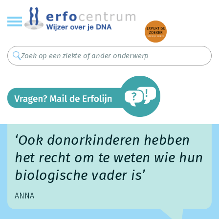
Overslaan
en
naar
de
inhoud
gaan
‘Ook donorkinderen hebben
het recht om te weten wie hun
biologische vader is’
ANNA