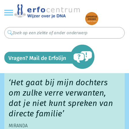
Overslaan
en
naar
de
inhoud
gaan
‘Het gaat bij mijn dochters
om zulke verre verwanten,
dat je niet kunt spreken van
directe familie’
MIRANDA